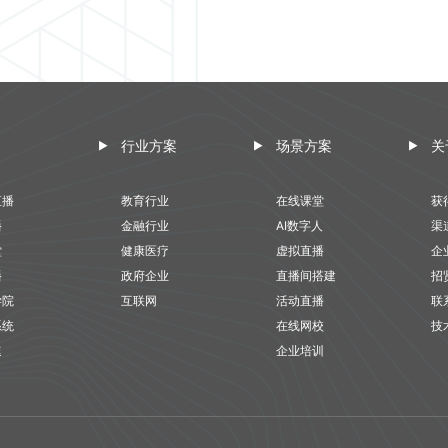
行业方案
场景方案
关
直播
教育行业
在线课堂
获
播
金融行业
AI数字人
渠
堂
健康医疗
虚拟直播
企
播
政府企业
直播间搭建
招
学院
互联网
活动直播
联
系统
在线网校
技
速
企业培训