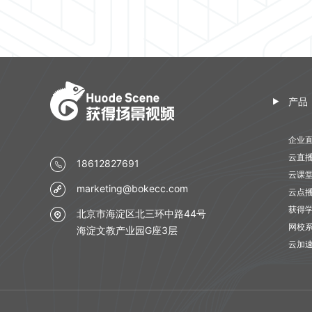
产品
企业
云直
18612827691
云课
marketing@bokecc.com
云点
获得
北京市海淀区北三环中路44号
网校
海淀文教产业园G座3层
云加