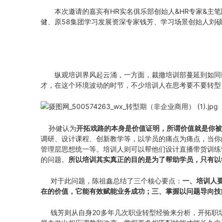
本次邀请的嘉宾有HR实名俱乐部创始人&HR专家&主
健、原58集团学习发展资深专家钱芳、学习场景创始人刘硕
纵观培训界风起云涌，一方面，裁撤培训部蔓延到如同
才，在这个环境波动的时节，不少培训人在思考要不要转型
孙健认为
开拓戏路的本身是价值证明，所谓价值就是你被
调研、设计课程、创新教学等，以学员的痛点为痛点，当你
管理层思想统一等。培训人则可以帮他们设计直播带货训练
的问题。
所以培训其实真正的目的是为了帮助学员，只有以
对于此问题，陈祖鑫总结了三个核心要点：
一、培训人
在的价值，它能有效赋能业务成功；三、掌握以问题导向技
钱芳则从自身20多年几次职业转型经验来分析，开拓职