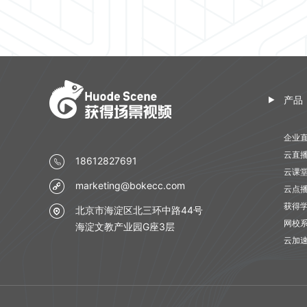
产品
企业
云直
18612827691
云课
marketing@bokecc.com
云点
获得
北京市海淀区北三环中路44号
网校
海淀文教产业园G座3层
云加