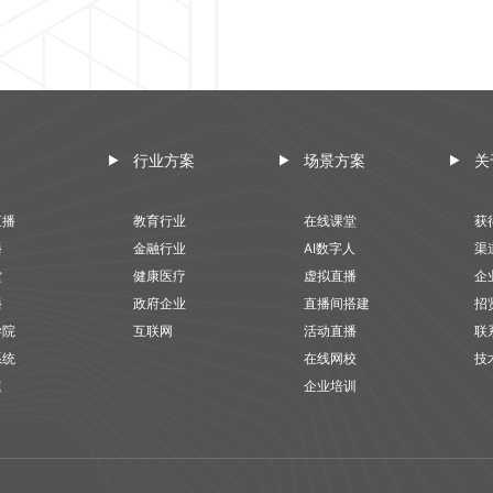
行业方案
场景方案
关
直播
教育行业
在线课堂
获
播
金融行业
AI数字人
渠
堂
健康医疗
虚拟直播
企
播
政府企业
直播间搭建
招
学院
互联网
活动直播
联
系统
在线网校
技
速
企业培训