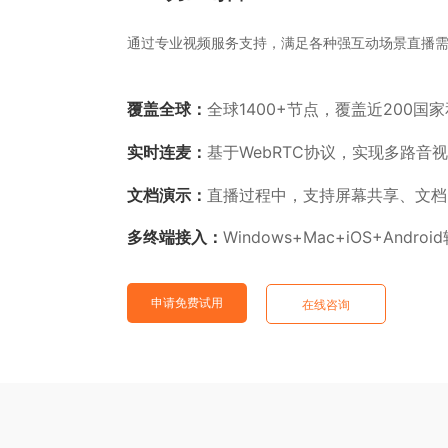
通过专业视频服务支持，满足各种强互动场景直播
业
覆盖全球
：
1400+节点，覆盖近200
全球
解
实时连麦：
WebRTC协议，实现多路音
基于
决
文档
演示
：
直播过程中，支持屏幕共享、文档
多终端接入：
Windows+Mac+iOS+And
方
申请免费试用
在线咨询
案