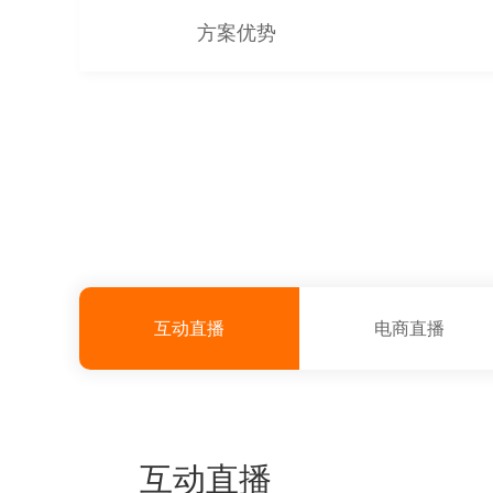
首
方案优势
页
>
解
决
互动直播
电商直播
方
案
>
互动直播
行